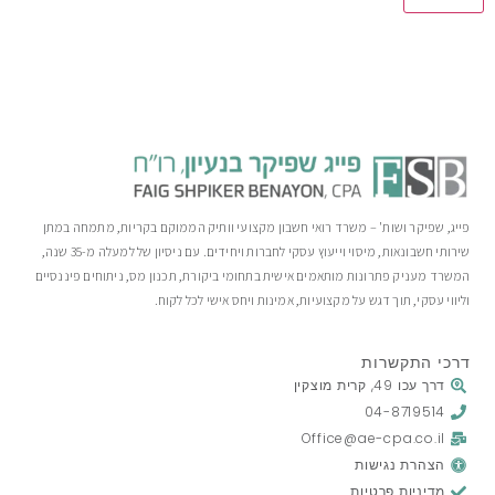
פייג, שפיקר ושות' – משרד רואי חשבון מקצועי וותיק הממוקם בקריות, מתמחה במתן
שירותי חשבונאות, מיסוי וייעוץ עסקי לחברות ויחידים. עם ניסיון של למעלה מ-35 שנה,
המשרד מעניק פתרונות מותאמים אישית בתחומי ביקורת, תכנון מס, ניתוחים פיננסיים
וליווי עסקי, תוך דגש על מקצועיות, אמינות ויחס אישי לכל לקוח.
דרכי התקשרות
דרך עכו 49, קרית מוצקין
04-8719514
Office@ae-cpa.co.il
הצהרת נגישות
מדיניות פרטיות