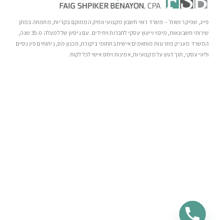
פייג, שפיקר ושות' – משרד רואי חשבון מקצועי וותיק הממוקם בקריות, מתמחה במתן
שירותי חשבונאות, מיסוי וייעוץ עסקי לחברות ויחידים. עם ניסיון של למעלה מ-35 שנה,
המשרד מעניק פתרונות מותאמים אישית בתחומי ביקורת, תכנון מס, ניתוחים פיננסיים
וליווי עסקי, תוך דגש על מקצועיות, אמינות ויחס אישי לכל לקוח.