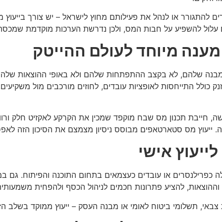
ברים להתגורר או לנהל את פעילותם מחוץ לישראל – יש צורך בייעו
עלול להשפיע על חבות המס, ולכן נדרשת הערכות מוקדמת שמכסה א
 מענה מיוחד לעולם ההייטק
בנה שלהם, לא בקצב ההתפתחות שלהם ולא באופי ההוצאות שלהם. ל
כולל התייחסות לאופציות עובדים, לחוזים מורכבים מול משקיעים, לה
שה, חייבת תכנון מס שבח מוקפד שמכין את הקרקע לאקזיט חלק ורוו
ויה. ייעוץ מס סטארטאפים מבוסס ניסיון מצמצם את הסיכון הזה לא
לייעוץ אישי
 כפרילנסרים או עובדים כעצמאים בתחום התוכנה והפיתוח. גם במקר
ההוצאות, להציע פתרונות חכמים לניהול הכסף ולהפחית משמעותי
רות צבאי, תשלומי ביטוח לאומי או מבנה העסק – ייעוץ ממוקד בשלב