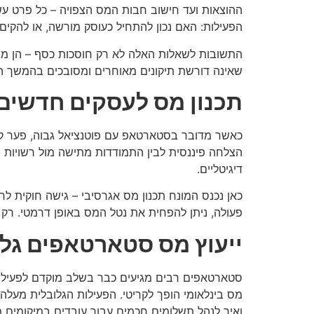
ההוצאות ועד חישוב חבות המס הצפויה – כל פרט עש
הפעילות: האם נכון להתחיל כעוסק מורשה, או להקי
התשובות לשאלות האלה לא רק חוסכות כסף – הן משנו
שאינה דורשת תיקונים מאוחרים ומסובכים בהמשך ה
תכנון מס לעסקים חדשים 
כאשר מדובר בסטארטאפ עם פוטנציאל גבוה, פער קט
הצלחה פיננסית לבין התמודדות מתישה מול רשויות המס
דיגיטליים.
כאן נכנס המונח תכנון מס אגרסיבי – גישה חוקית לח
פעולה, ניתן להפחית את נטל המס באופן דרמטי. רק
ייעוץ מס סטארטאפים גלו
סטארטאפים רבים מגיעים כבר בשלב מוקדם לפעילות 
מס בינלאומי הופך לקריטי. הפעילות הגלובלית מעלה
ואיך לנהל תשלומים חכמים עבור עובדים במיקומים מ